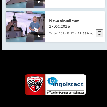
News aktuell vom
24.07.2026
bookmark_border
24. Juli 2026
18:42
29:53 Min.