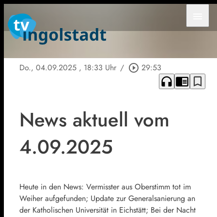
menu
Do., 04.09.2025
, 18:33 Uhr
/
play_circle_outline
29:53
headphones
chrome_reader_mode
bookmark_border
News aktuell vom
4.09.2025
Heute in den News: Vermisster aus Oberstimm tot im
Weiher aufgefunden; Update zur Generalsanierung an
der Katholischen Universität in Eichstätt; Bei der Nacht