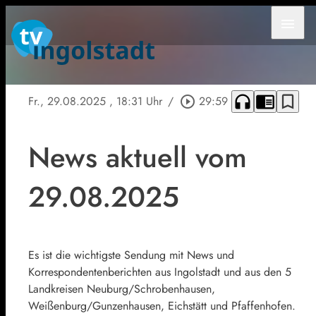
menu
headphones
chrome_reader_mode
bookmark_border
Fr., 29.08.2025
, 18:31 Uhr
/
play_circle_outline
29:59
News aktuell vom
29.08.2025
Es ist die wichtigste Sendung mit News und
Korrespondentenberichten aus Ingolstadt und aus den 5
Landkreisen Neuburg/Schrobenhausen,
Weißenburg/Gunzenhausen, Eichstätt und Pfaffenhofen.