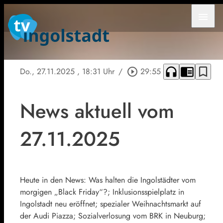
menu
headphones
chrome_reader_mode
bookmark_border
Do., 27.11.2025
, 18:31 Uhr
/
play_circle_outline
29:55
News aktuell vom
27.11.2025
Heute in den News: Was halten die Ingolstädter vom
morgigen „Black Friday“?; Inklusionsspielplatz in
Ingolstadt neu eröffnet; spezialer Weihnachtsmarkt auf
der Audi Piazza; Sozialverlosung vom BRK in Neuburg;