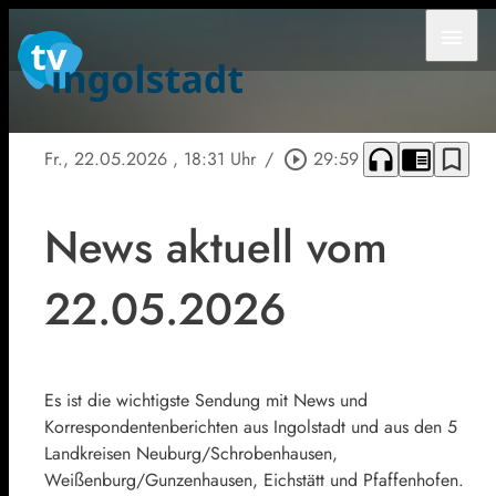
menu
headphones
chrome_reader_mode
bookmark_border
Fr., 22.05.2026
, 18:31 Uhr
/
play_circle_outline
29:59
News aktuell vom
22.05.2026
Es ist die wichtigste Sendung mit News und
Korrespondentenberichten aus Ingolstadt und aus den 5
Landkreisen Neuburg/Schrobenhausen,
Weißenburg/Gunzenhausen, Eichstätt und Pfaffenhofen.