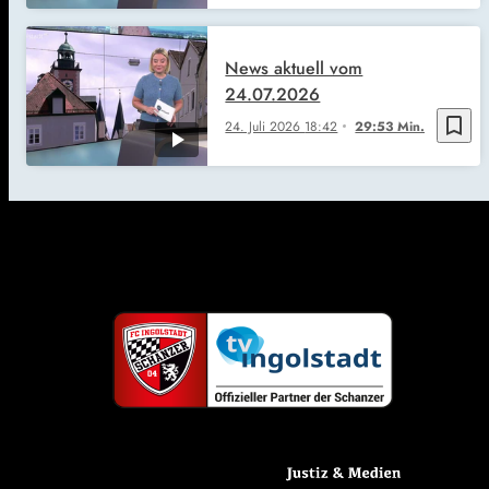
News aktuell vom
24.07.2026
bookmark_border
24. Juli 2026
18:42
29:53 Min.