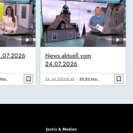
8.07.2026
News aktuell vom
24.07.2026
bookmark_border
bookmark_border
Min.
24. Juli 2026
18:42
29:53 Min.