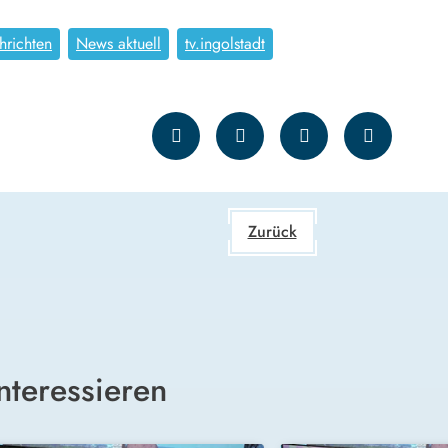
hrichten
News aktuell
tv.ingolstadt
Zurück
nteressieren