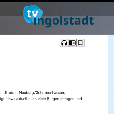
headphones
chrome_reader_mode
bookmark_border
 Landkreisen Neuburg/Schrobenhausen,
gt News aktuell auch viele Bürgerumfragen und