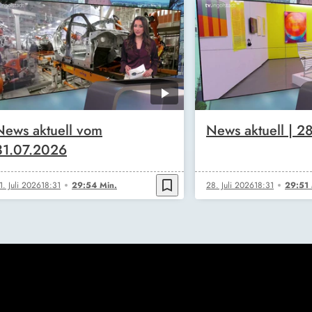
News aktuell vom
News aktuell | 2
31.07.2026
bookmark_border
1. Juli 2026
18:31
29:54 Min.
28. Juli 2026
18:31
29:51 