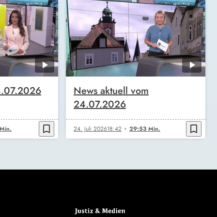
8.07.2026
News aktuell vom
24.07.2026
bookmark_border
bookmark_border
Min.
24. Juli 2026
18:42
29:53 Min.