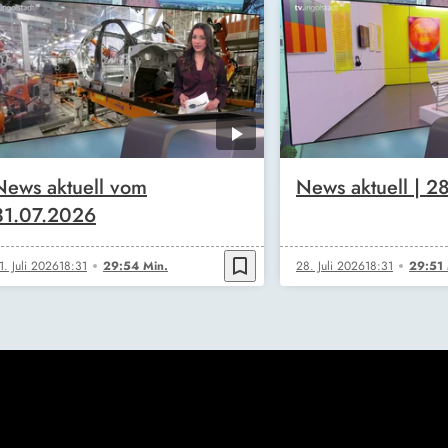
News aktuell vom
News aktuell | 2
31.07.2026
bookmark_border
1. Juli 2026
18:31
29:54 Min.
28. Juli 2026
18:31
29:51 