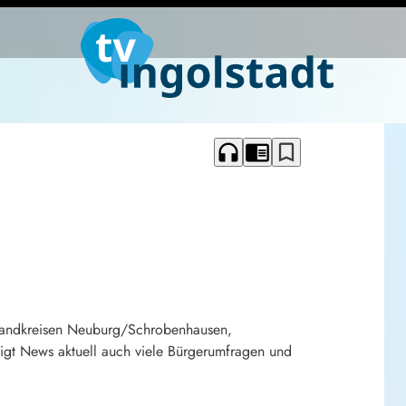
headphones
chrome_reader_mode
bookmark_border
 Landkreisen Neuburg/Schrobenhausen,
gt News aktuell auch viele Bürgerumfragen und