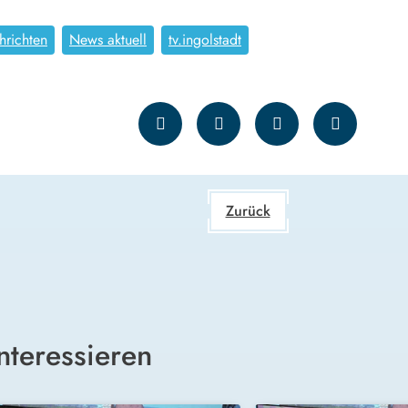
hrichten
News aktuell
tv.ingolstadt
Zurück
nteressieren