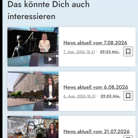
Das könnte Dich auch
interessieren
News aktuell vom 7.08.2026
bookmark_border
7. Aug. 2026
18:31
29:53 Min.
News aktuell vom 6.08.2026
bookmark_border
6. Aug. 2026
18:31
29:52 Min.
News aktuell vom 31.07.2026