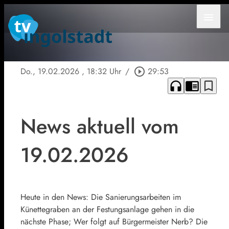
menu
Do., 19.02.2026
, 18:32 Uhr
/
play_circle_outline
29:53
headphones
chrome_reader_mode
bookmark_border
News aktuell vom
19.02.2026
Heute in den News: Die Sanierungsarbeiten im
Künettegraben an der Festungsanlage gehen in die
nächste Phase; Wer folgt auf Bürgermeister Nerb? Die