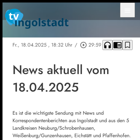
menu
headphones
chrome_reader_mode
bookmark_border
Fr., 18.04.2025
, 18:32 Uhr
/
play_circle_outline
29:59
News aktuell vom
18.04.2025
Es ist die wichtigste Sendung mit News und
Korrespondentenberichten aus Ingolstadt und aus den 5
Landkreisen Neuburg/Schrobenhausen,
Weißenburg/Gunzenhausen, Eichstätt und Pfaffenhofen.