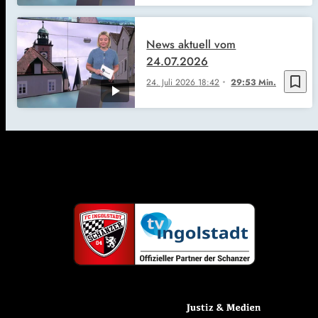
News aktuell vom
24.07.2026
bookmark_border
24. Juli 2026
18:42
29:53 Min.