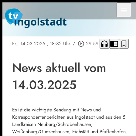
menu
headphones
chrome_reader_mode
bookmark_border
Fr., 14.03.2025
, 18:32 Uhr
/
play_circle_outline
29:59
News aktuell vom
14.03.2025
Es ist die wichtigste Sendung mit News und
Korrespondentenberichten aus Ingolstadt und aus den 5
Landkreisen Neuburg/Schrobenhausen,
Weißenburg/Gunzenhausen, Eichstätt und Pfaffenhofen.