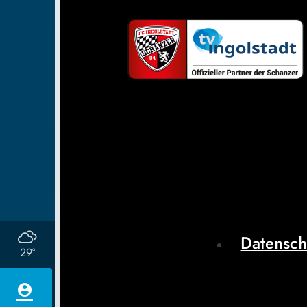
Datensch
29°
account_circle