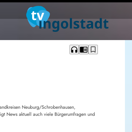
headphones
chrome_reader_mode
bookmark_border
 Landkreisen Neuburg/Schrobenhausen,
gt News aktuell auch viele Bürgerumfragen und