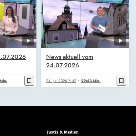
8.07.2026
News aktuell vom
24.07.2026
bookmark_border
bookmark_border
Min.
24. Juli 2026
18:42
29:53 Min.