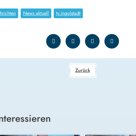
hrichten
News aktuell
tv.ingolstadt
Zurück
nteressieren