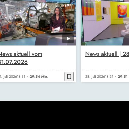
News aktuell vom
News aktuell | 2
31.07.2026
bookmark_border
1. Juli 2026
18:31
29:54 Min.
28. Juli 2026
18:31
29:51 