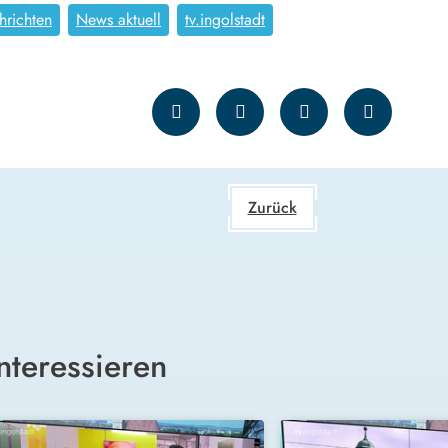
hrichten
News aktuell
tv.ingolstadt
Zurück
nteressieren