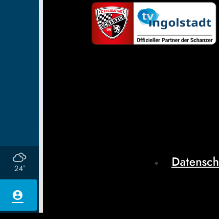
Datensch
24°
account_circle