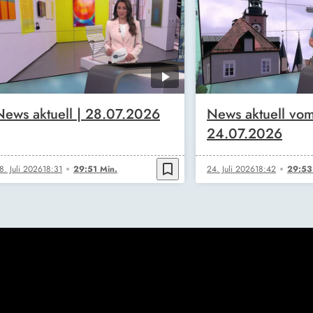
News aktuell | 28.07.2026
News aktuell vo
24.07.2026
bookmark_border
8. Juli 2026
18:31
29:51 Min.
24. Juli 2026
18:42
29:53