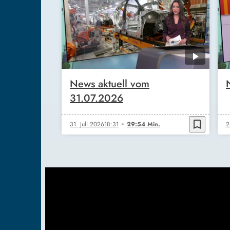
News aktuell vom
31.07.2026
bookmark_border
31. Juli 2026
18:31
29:54 Min.
2