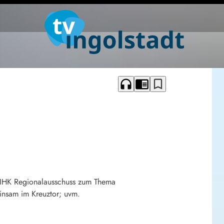
headphones
chrome_reader_mode
bookmark_border
 IHK Regionalausschuss zum Thema
nsam im Kreuztor; uvm.