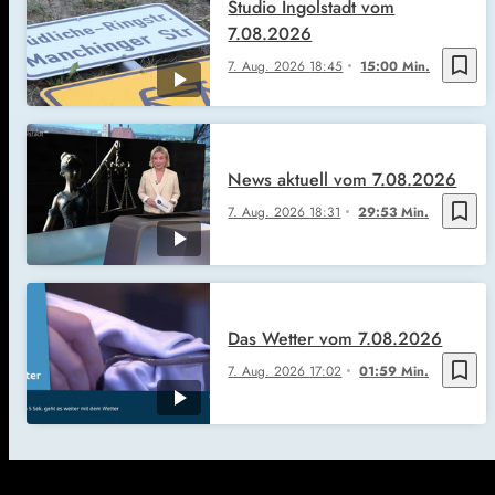
Studio Ingolstadt vom
7.08.2026
bookmark_border
7. Aug. 2026
18:45
15:00 Min.
News aktuell vom 7.08.2026
bookmark_border
7. Aug. 2026
18:31
29:53 Min.
Das Wetter vom 7.08.2026
bookmark_border
7. Aug. 2026
17:02
01:59 Min.