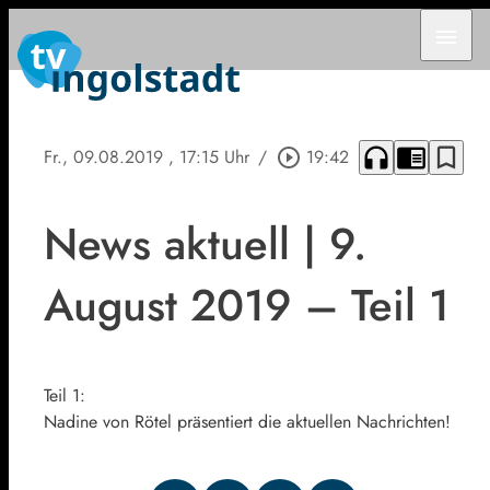
menu
headphones
chrome_reader_mode
bookmark_border
Fr., 09.08.2019
, 17:15 Uhr
/
play_circle_outline
19:42
News aktuell | 9.
August 2019 – Teil 1
Teil 1:
Nadine von Rötel präsentiert die aktuellen Nachrichten!