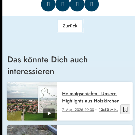
Zurück
Das könnte Dich auch
interessieren
Heimatgschichtn - Unsere
Highlights aus Holzkirchen
bookmark_border
7. Aug. 2026
20:00
12:50 Min.