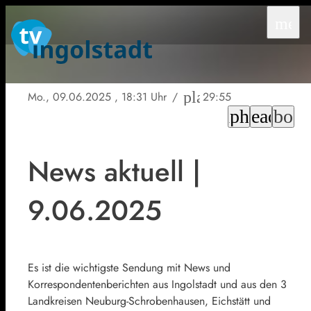
men
play_circle_outlin
Mo., 09.06.2025
, 18:31 Uhr
/
29:55
chrome_reader_
headphones
book
News aktuell |
9.06.2025
Es ist die wichtigste Sendung mit News und
Korrespondentenberichten aus Ingolstadt und aus den 3
Landkreisen Neuburg-Schrobenhausen, Eichstätt und