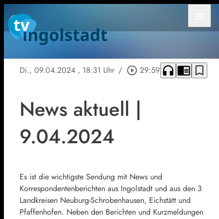
menu
headphones
chrome_reader_mode
bookmark_border
Di., 09.04.2024
, 18:31 Uhr
/
play_circle_outline
29:59
News aktuell |
9.04.2024
Es ist die wichtigste Sendung mit News und
Korrespondentenberichten aus Ingolstadt und aus den 3
Landkreisen Neuburg-Schrobenhausen, Eichstätt und
Pfaffenhofen. Neben den Berichten und Kurzmeldungen