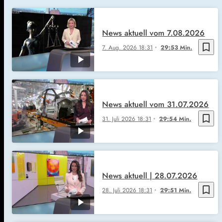
News aktuell vom 7.08.2026
bookmark_border
7. Aug. 2026
18:31
29:53 Min.
News aktuell vom 31.07.2026
bookmark_border
31. Juli 2026
18:31
29:54 Min.
News aktuell | 28.07.2026
bookmark_border
28. Juli 2026
18:31
29:51 Min.