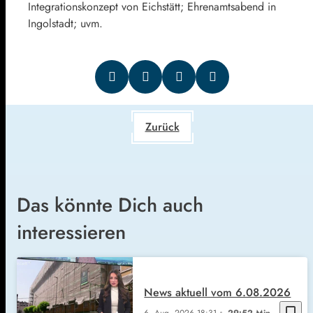
Integrationskonzept von Eichstätt; Ehrenamtsabend in
Ingolstadt; uvm.
Zurück
Das könnte Dich auch
interessieren
News aktuell vom 6.08.2026
bookmark_border
6. Aug. 2026
18:31
29:52 Min.