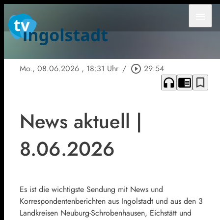
menu
Mo., 08.06.2026
, 18:31 Uhr
/
play_circle_outline
29:54
headphones
chrome_reader_mode
bookmark_border
News aktuell |
8.06.2026
Es ist die wichtigste Sendung mit News und
Korrespondentenberichten aus Ingolstadt und aus den 3
Landkreisen Neuburg-Schrobenhausen, Eichstätt und