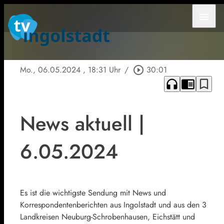
menu
Mo., 06.05.2024
, 18:31 Uhr
/
play_circle_outline
30:01
headphones
chrome_reader_mode
bookmark_border
News aktuell |
6.05.2024
Es ist die wichtigste Sendung mit News und
Korrespondentenberichten aus Ingolstadt und aus den 3
Landkreisen Neuburg-Schrobenhausen, Eichstätt und