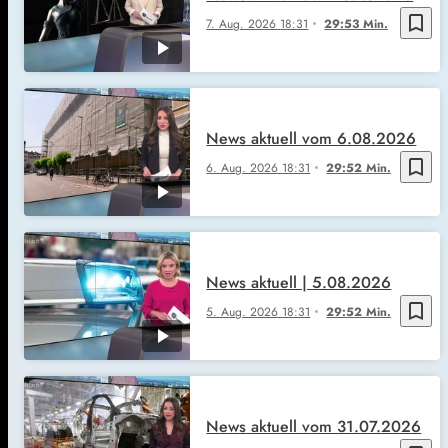
bookmark_border
7. Aug. 2026
18:31
29:53 Min.
News aktuell vom 6.08.2026
bookmark_border
6. Aug. 2026
18:31
29:52 Min.
News aktuell | 5.08.2026
bookmark_border
5. Aug. 2026
18:31
29:52 Min.
News aktuell vom 31.07.2026