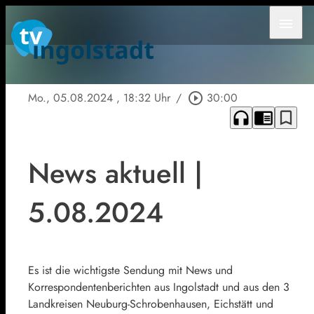
menu
Mo., 05.08.2024
, 18:32 Uhr
/
play_circle_outline
30:00
headphones
chrome_reader_mode
bookmark_border
News aktuell |
5.08.2024
Es ist die wichtigste Sendung mit News und
Korrespondentenberichten aus Ingolstadt und aus den 3
Landkreisen Neuburg-Schrobenhausen, Eichstätt und