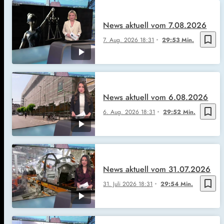
News aktuell vom 7.08.2026
bookmark_border
7. Aug. 2026
18:31
29:53 Min.
News aktuell vom 6.08.2026
bookmark_border
6. Aug. 2026
18:31
29:52 Min.
News aktuell vom 31.07.2026
bookmark_border
31. Juli 2026
18:31
29:54 Min.