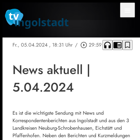
menu
headphones
chrome_reader_mode
bookmark_border
Fr., 05.04.2024
, 18:31 Uhr
/
play_circle_outline
29:59
News aktuell |
5.04.2024
Es ist die wichtigste Sendung mit News und
Korrespondentenberichten aus Ingolstadt und aus den 3
Landkreisen Neuburg-Schrobenhausen, Eichstätt und
Pfaffenhofen. Neben den Berichten und Kurzmeldungen