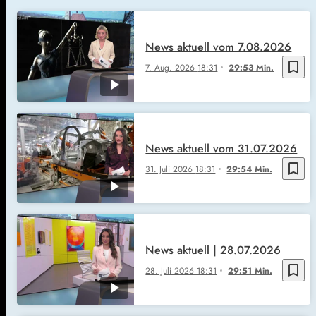
News aktuell vom 7.08.2026
bookmark_border
7. Aug. 2026
18:31
29:53 Min.
News aktuell vom 31.07.2026
bookmark_border
31. Juli 2026
18:31
29:54 Min.
News aktuell | 28.07.2026
bookmark_border
28. Juli 2026
18:31
29:51 Min.