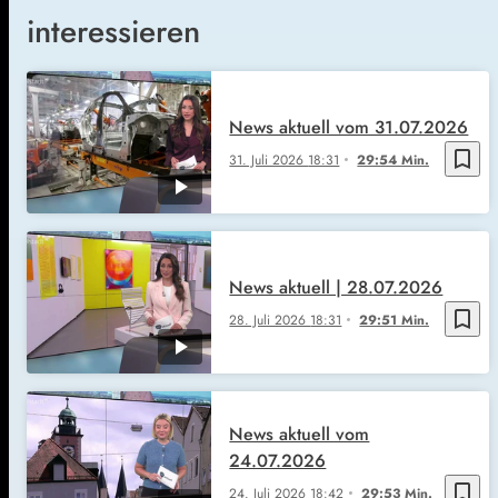
interessieren
News aktuell vom 31.07.2026
bookmark_border
31. Juli 2026
18:31
29:54 Min.
News aktuell | 28.07.2026
bookmark_border
28. Juli 2026
18:31
29:51 Min.
News aktuell vom
24.07.2026
bookmark_border
24. Juli 2026
18:42
29:53 Min.