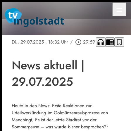
menu
headphones
chrome_reader_mode
bookmark_border
Di., 29.07.2025
, 18:32 Uhr
/
play_circle_outline
29:59
News aktuell |
29.07.2025
Heute in den News: Erste Reaktionen zur
Urteilsverkündung im Golmünzenraubprozess von
Manchingt; Es ist der letzte Stadtrat vor der
Sommerpause – was wurde bisher besprochen?;