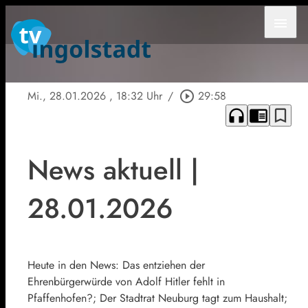
menu
Mi., 28.01.2026
, 18:32 Uhr
/
play_circle_outline
29:58
headphones
chrome_reader_mode
bookmark_border
News aktuell |
28.01.2026
Heute in den News: Das entziehen der
Ehrenbürgerwürde von Adolf Hitler fehlt in
Pfaffenhofen?; Der Stadtrat Neuburg tagt zum Haushalt;