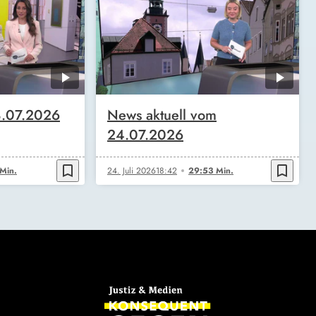
8.07.2026
News aktuell vom
24.07.2026
bookmark_border
bookmark_border
Min.
24. Juli 2026
18:42
29:53 Min.