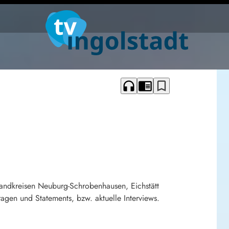
headphones
chrome_reader_mode
bookmark_border
Landkreisen Neuburg-Schrobenhausen, Eichstätt
gen und Statements, bzw. aktuelle Interviews.