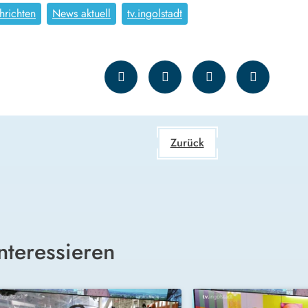
hrichten
News aktuell
tv.ingolstadt
Zurück
nteressieren