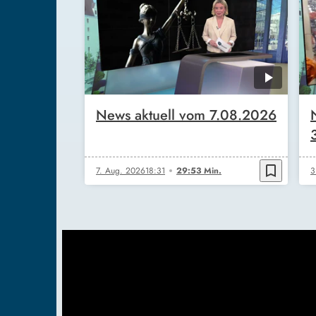
News aktuell vom 7.08.2026
bookmark_border
7. Aug. 2026
18:31
29:53 Min.
3