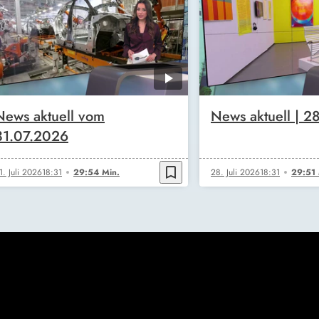
News aktuell vom
News aktuell | 2
31.07.2026
bookmark_border
1. Juli 2026
18:31
29:54 Min.
28. Juli 2026
18:31
29:51 