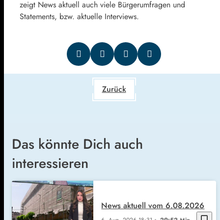
zeigt News aktuell auch viele Bürgerumfragen und
Statements, bzw. aktuelle Interviews.
Zurück
Das könnte Dich auch
interessieren
News aktuell vom 6.08.2026
bookmark_border
6. Aug. 2026
18:31
29:52 Min.