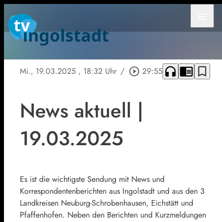
menu
headphones
chrome_reader_mode
bookmark_border
Mi., 19.03.2025
, 18:32 Uhr
/
play_circle_outline
29:55
News aktuell |
19.03.2025
Es ist die wichtigste Sendung mit News und
Korrespondentenberichten aus Ingolstadt und aus den 3
Landkreisen Neuburg-Schrobenhausen, Eichstätt und
Pfaffenhofen. Neben den Berichten und Kurzmeldungen