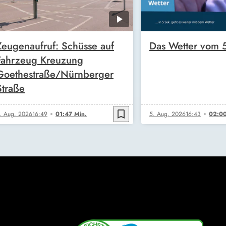
Zeugenaufruf: Schüsse auf
Das Wetter vom 
Fahrzeug Kreuzung
Goethestraße/Nürnberger
Straße
bookmark_border
. Aug. 2026
16:49
01:47 Min.
5. Aug. 2026
16:43
02:00