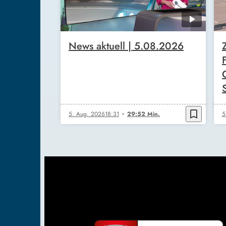
News aktuell | 5.08.2026
bookmark_border
5. Aug. 2026
18:31
29:52 Min.
5