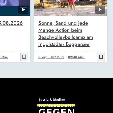
5.08.2026
Sonne, Sand und jede
Menge Action beim
Beachvolleyballcamp am
Ingolstädter Baggersee
bookmark_border
bookmark_border
 Min.
5. Aug. 2026
16:39
02:40 Min.