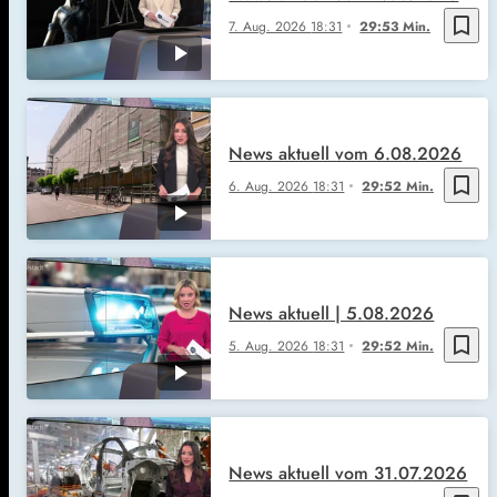
bookmark_border
7. Aug. 2026
18:31
29:53 Min.
News aktuell vom 6.08.2026
bookmark_border
6. Aug. 2026
18:31
29:52 Min.
News aktuell | 5.08.2026
bookmark_border
5. Aug. 2026
18:31
29:52 Min.
News aktuell vom 31.07.2026