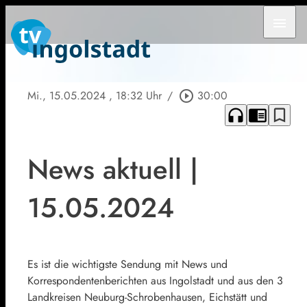
menu
Mi., 15.05.2024
, 18:32 Uhr
/
play_circle_outline
30:00
headphones
chrome_reader_mode
bookmark_border
News aktuell |
15.05.2024
Es ist die wichtigste Sendung mit News und
Korrespondentenberichten aus Ingolstadt und aus den 3
Landkreisen Neuburg-Schrobenhausen, Eichstätt und