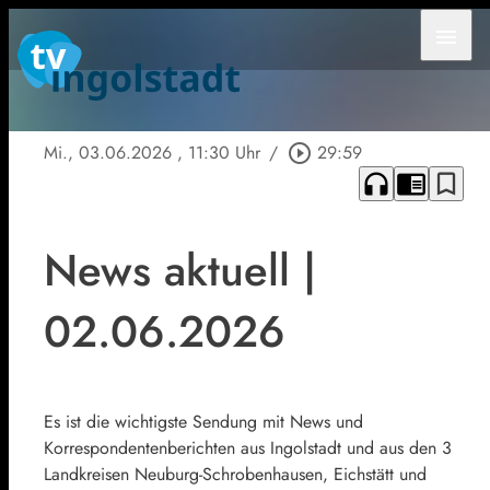
menu
Mi., 03.06.2026
, 11:30 Uhr
/
play_circle_outline
29:59
headphones
chrome_reader_mode
bookmark_border
News aktuell |
02.06.2026
Es ist die wichtigste Sendung mit News und
Korrespondentenberichten aus Ingolstadt und aus den 3
Landkreisen Neuburg-Schrobenhausen, Eichstätt und