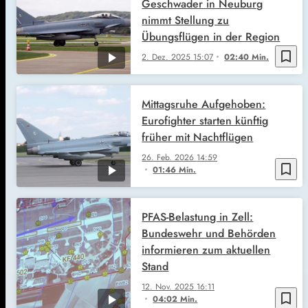
Geschwader in Neuburg
nimmt Stellung zu
Übungsflügen in der Region
bookmark_border
2. Dez. 2025
15:07
02:40 Min.
Mittagsruhe Aufgehoben:
Eurofighter starten künftig
früher mit Nachtflügen
26. Feb. 2026
14:59
bookmark_border
01:46 Min.
PFAS-Belastung in Zell:
Bundeswehr und Behörden
informieren zum aktuellen
Stand
12. Nov. 2025
16:11
bookmark_border
04:02 Min.