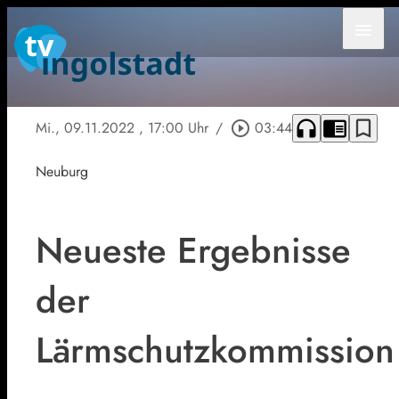
menu
headphones
chrome_reader_mode
bookmark_border
Mi., 09.11.2022
, 17:00 Uhr
/
play_circle_outline
03:44
Neuburg
Neueste Ergebnisse
der
Lärmschutzkommission