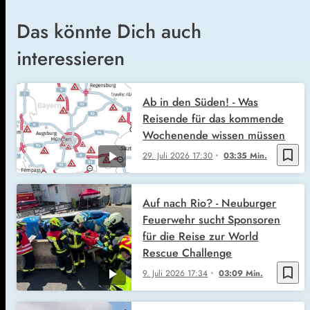
Das könnte Dich auch
interessieren
Ab in den Süden! - Was
Reisende für das kommende
Wochenende wissen müssen
bookmark_border
29. Juli 2026
17:30
03:35 Min.
Auf nach Rio? - Neuburger
Feuerwehr sucht Sponsoren
für die Reise zur World
Rescue Challenge
bookmark_border
9. Juli 2026
17:34
03:09 Min.