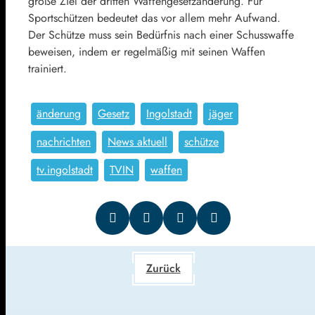
große Ziel der dritten Waffengesetzänderung. Für
Sportschützen bedeutet das vor allem mehr Aufwand.
Der Schütze muss sein Bedürfnis nach einer Schusswaffe
beweisen, indem er regelmäßig mit seinen Waffen
trainiert.
änderung
Gesetz
Ingolstadt
jäger
nachrichten
News aktuell
schütze
tv.ingolstadt
TVIN
waffen
Zurück