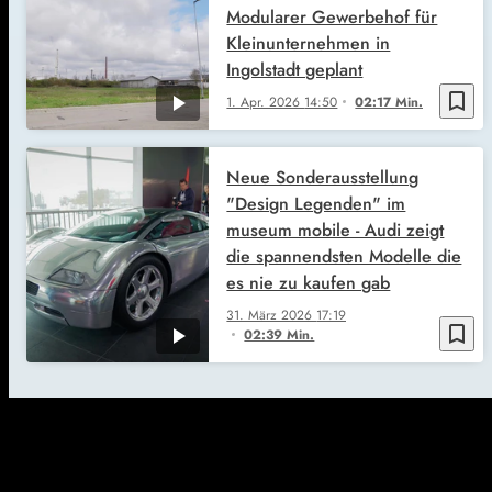
Modularer Gewerbehof für
Kleinunternehmen in
Ingolstadt geplant
bookmark_border
1. Apr. 2026
14:50
02:17 Min.
Neue Sonderausstellung
"Design Legenden" im
museum mobile - Audi zeigt
die spannendsten Modelle die
es nie zu kaufen gab
31. März 2026
17:19
bookmark_border
02:39 Min.