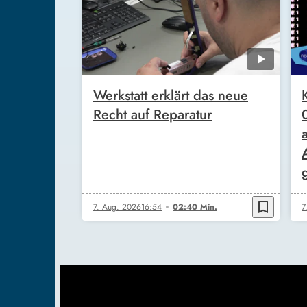
Werkstatt erklärt das neue
Recht auf Reparatur
bookmark_border
7. Aug. 2026
16:54
02:40 Min.
7