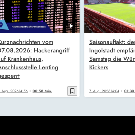
Kurznachrichten vom
Saisonauftakt: de
07.08.2026: Hackerangriff
Ingolstadt empfä
auf Krankenhaus,
Samstag die Wür
Anschlussstelle Lenting
Kickers
gesperrt
bookmark_border
. Aug. 2026
14:56
00:58 Min.
7. Aug. 2026
14:04
01:30