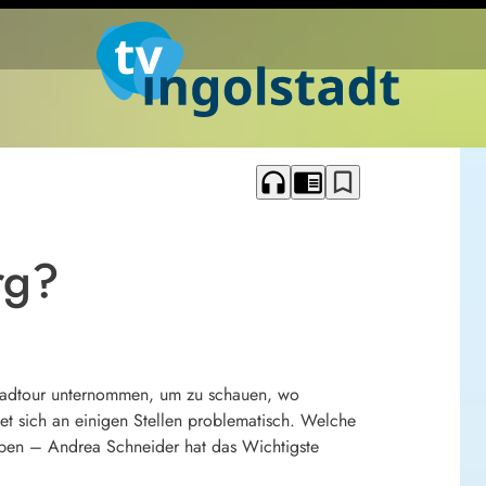
headphones
chrome_reader_mode
bookmark_border
rg?
radtour unternommen, um zu schauen, wo
t sich an einigen Stellen problematisch. Welche
aben – Andrea Schneider hat das Wichtigste