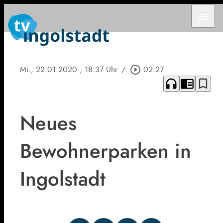
menu
Mi., 22.01.2020
, 18:37 Uhr
/
play_circle_outline
02:27
headphones
chrome_reader_mode
bookmark_border
Neues
Bewohnerparken in
Ingolstadt