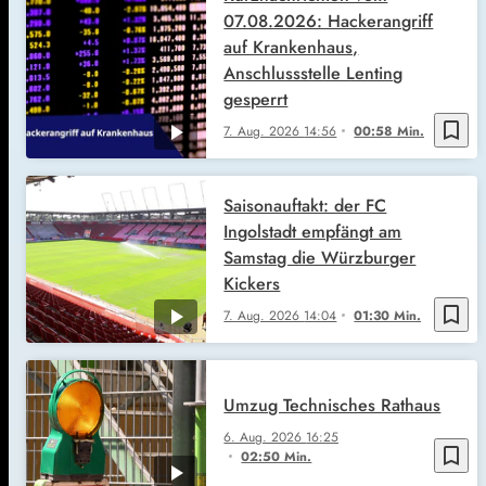
07.08.2026: Hackerangriff
auf Krankenhaus,
Anschlussstelle Lenting
gesperrt
bookmark_border
7. Aug. 2026
14:56
00:58 Min.
Saisonauftakt: der FC
Ingolstadt empfängt am
Samstag die Würzburger
Kickers
bookmark_border
7. Aug. 2026
14:04
01:30 Min.
Umzug Technisches Rathaus
6. Aug. 2026
16:25
bookmark_border
02:50 Min.