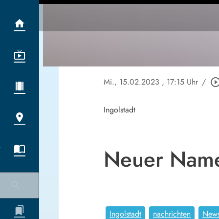
Mi., 15.02.2023
, 17:15 Uhr
/
play_circle_out
Ingolstadt
Neuer Name
Ingolstadt
nachrichten
News