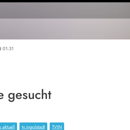
line
01:31
 gesucht
 aktuell
tv.ingolstadt
TVIN