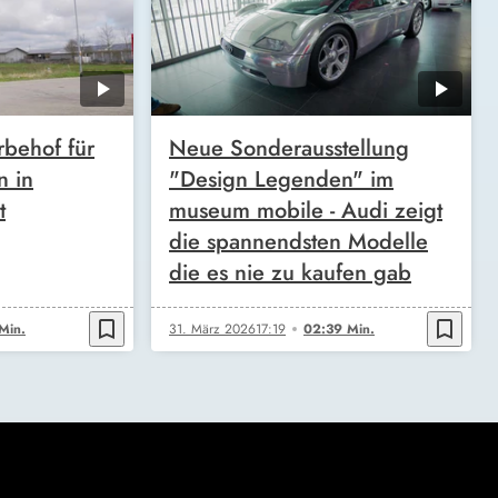
behof für
Neue Sonderausstellung
n in
"Design Legenden" im
t
museum mobile - Audi zeigt
die spannendsten Modelle
die es nie zu kaufen gab
bookmark_border
bookmark_border
Min.
31. März 2026
17:19
02:39 Min.