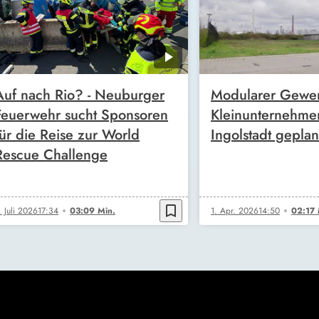
Auf nach Rio? - Neuburger
Modularer Gewer
Feuerwehr sucht Sponsoren
Kleinunternehme
für die Reise zur World
Ingolstadt geplan
Rescue Challenge
bookmark_border
. Juli 2026
17:34
03:09 Min.
1. Apr. 2026
14:50
02:17 