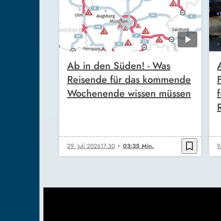
Ab in den Süden! - Was
Reisende für das kommende
Wochenende wissen müssen
bookmark_border
29. Juli 2026
17:30
03:35 Min.
9