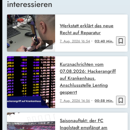
interessieren
Werkstatt erklärt das neue
Recht auf Reparatur
bookmark_border
7. Aug. 2026
16:54
02:40 Min.
Kurznachrichten vom
07.08.2026: Hackerangriff
auf Krankenhaus,
Anschlussstelle Lenting
gesperrt
bookmark_border
7. Aug. 2026
14:56
00:58 Min.
Saisonauftakt: der FC
Ingolstadt empfängt am