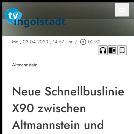
menu
Mo., 03.04.2023
, 14:57 Uhr
/
play_circle_outline
02:32
headphones
chrome_reader_mode
bookmark_border
Altmannstein
Neue Schnellbuslinie
X90 zwischen
Altmannstein und