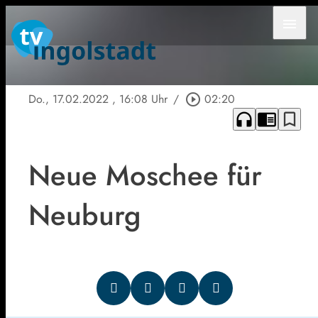
menu
Do., 17.02.2022
, 16:08 Uhr
/
play_circle_outline
02:20
headphones
chrome_reader_mode
bookmark_border
Neue Moschee für
Neuburg