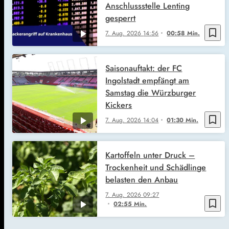
Anschlussstelle Lenting
gesperrt
bookmark_border
7. Aug. 2026
14:56
00:58 Min.
Saisonauftakt: der FC
Ingolstadt empfängt am
Samstag die Würzburger
Kickers
bookmark_border
7. Aug. 2026
14:04
01:30 Min.
Kartoffeln unter Druck –
Trockenheit und Schädlinge
belasten den Anbau
7. Aug. 2026
09:27
bookmark_border
02:55 Min.