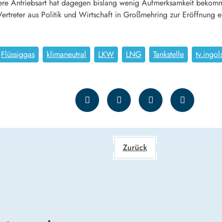
tere Antriebsart hat dagegen bislang wenig Aufmerksamkeit bekomm
ertreter aus Politik und Wirtschaft in Großmehring zur Eröffnung e
Flüssiggas
klimaneutral
LKW
LNG
Tankstelle
tv.ingol
Zurück