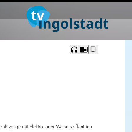
headphones
chrome_reader_mode
bookmark_border
Fahrzeuge mit Elektro- oder Wasserstoffantrieb