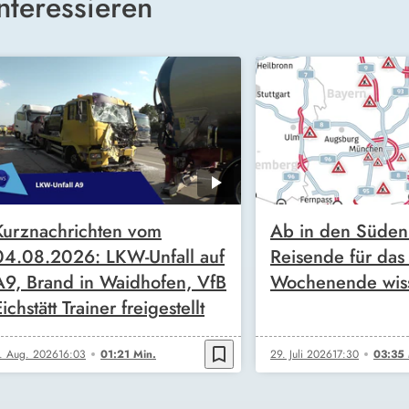
nteressieren
Kurznachrichten vom
Ab in den Süden!
04.08.2026: LKW-Unfall auf
Reisende für da
A9, Brand in Waidhofen, VfB
Wochenende wis
ichstätt Trainer freigestellt
bookmark_border
. Aug. 2026
16:03
01:21 Min.
29. Juli 2026
17:30
03:35 