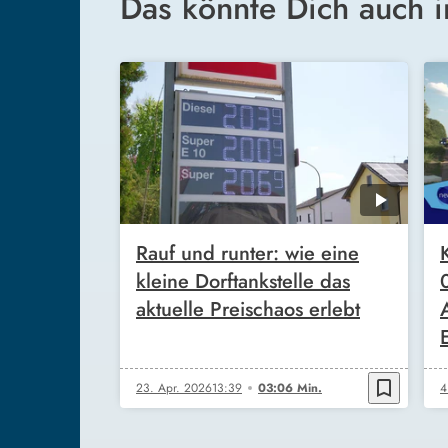
Das könnte Dich auch i
Rauf und runter: wie eine
kleine Dorftankstelle das
aktuelle Preischaos erlebt
E
bookmark_border
23. Apr. 2026
13:39
03:06 Min.
4