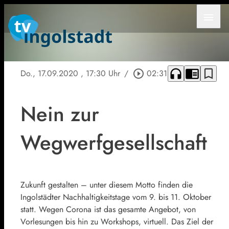
menu
headphones
chrome_reader_mode
bookmark_border
Do., 17.09.2020
, 17:30 Uhr
/
play_circle_outline
02:31
Nein zur
Wegwerfgesellschaft
Zukunft gestalten – unter diesem Motto finden die
Ingolstädter Nachhaltigkeitstage vom 9. bis 11. Oktober
statt. Wegen Corona ist das gesamte Angebot, von
Vorlesungen bis hin zu Workshops, virtuell. Das Ziel der