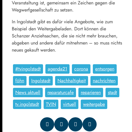
Veranstaltung ist, gemeinsam ein Zeichen gegen die
Wegwerfgesellschaft zu setzen.
In Ingolstadt gibt es dafür viele Angebote, wie zum
Beispiel den Weitergabeladen. Dort können die
Schanzer Anziehsachen, die sie nicht mehr brauchen,
abgeben und andere dafür mitnehmen – so muss nichts
neues gekauft werden.
#tvingolstadt
agenda21
corona
entsorgen
föhn
Ingolstadt
Nachhaltigkeit
nachrichten
News aktuell
reparaturcafe
reparieren
stadt
tv.ingolstadt
TVIN
virtuell
weitergabe