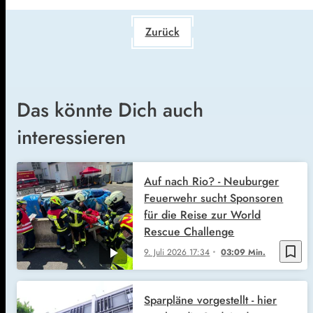
Zurück
Das könnte Dich auch
interessieren
Auf nach Rio? - Neuburger
Feuerwehr sucht Sponsoren
für die Reise zur World
Rescue Challenge
bookmark_border
9. Juli 2026
17:34
03:09 Min.
Sparpläne vorgestellt - hier