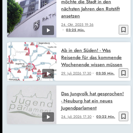
möchte die Stadt in den
nächsten Jahren den Rotstift
ansetzen
24. Okt. 2025
19:36
bookmark_border
03:25 Min.
Ab in den Süden! - Was
Reisende für das kommende
Wochenende wissen müssen
bookmark_border
29. Juli 2026
17:30
03:35 Min.
Das Jungvolk hat gesprochen!
- Neuburg hat ein neues
Jugendparlament
bookmark_border
24. Juli 2026
17:30
03:22 Min.