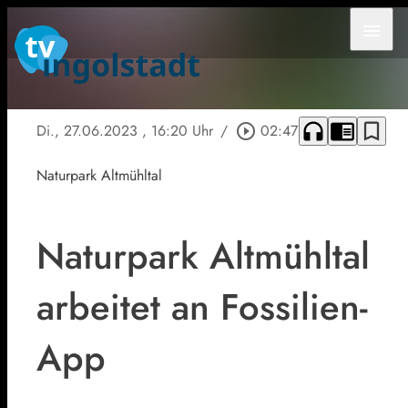
menu
headphones
chrome_reader_mode
bookmark_border
Di., 27.06.2023
, 16:20 Uhr
/
play_circle_outline
02:47
Naturpark Altmühltal
Naturpark Altmühltal
arbeitet an Fossilien-
App