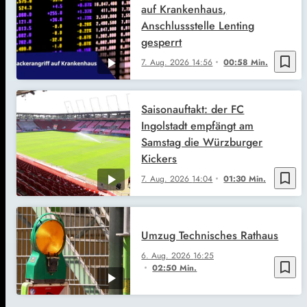
auf Krankenhaus,
Anschlussstelle Lenting
gesperrt
bookmark_border
7. Aug. 2026
14:56
00:58 Min.
Saisonauftakt: der FC
Ingolstadt empfängt am
Samstag die Würzburger
Kickers
bookmark_border
7. Aug. 2026
14:04
01:30 Min.
Umzug Technisches Rathaus
6. Aug. 2026
16:25
bookmark_border
02:50 Min.