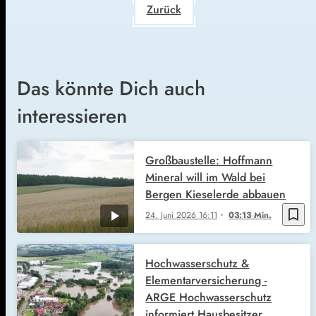
Zurück
Das könnte Dich auch
interessieren
Großbaustelle: Hoffmann
Mineral will im Wald bei
Bergen Kieselerde abbauen
bookmark_border
24. Juni 2026
16:11
03:13 Min.
Hochwasserschutz &
Elementarversicherung -
ARGE Hochwasserschutz
informiert Hausbesitzer