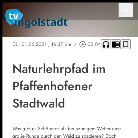
menu
headphones
chrome_reader_mode
bookmark_border
Di., 01.06.2021
, 16:37 Uhr
/
play_circle_outline
02:04
Naturlehrpfad im
Pfaffenhofener
Stadtwald
Was gibt es Schöneres als bei sonnigem Wetter eine
große Runde durch den Wald zu spazieren? Doch