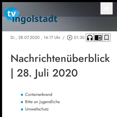
menu
headphones
chrome_reader_mode
bookmark_border
Di., 28.07.2020
, 14:17 Uhr
/
play_circle_outline
01:30
Nachrichtenüberblick
| 28. Juli 2020
Containerbrand
Bitte an Jugendliche
Umweltschutz