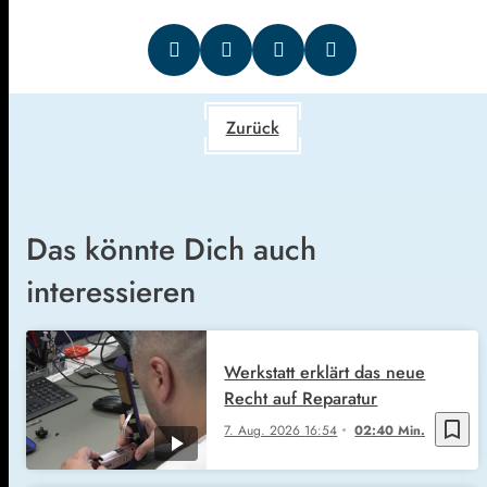
Zurück
Das könnte Dich auch
interessieren
Werkstatt erklärt das neue
Recht auf Reparatur
bookmark_border
7. Aug. 2026
16:54
02:40 Min.