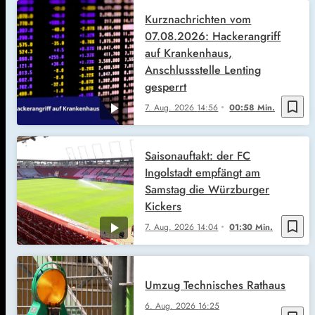
Kurznachrichten vom
07.08.2026: Hackerangriff
auf Krankenhaus,
Anschlussstelle Lenting
gesperrt
bookmark_border
7. Aug. 2026
14:56
00:58 Min.
Saisonauftakt: der FC
Ingolstadt empfängt am
Samstag die Würzburger
Kickers
bookmark_border
7. Aug. 2026
14:04
01:30 Min.
Umzug Technisches Rathaus
6. Aug. 2026
16:25