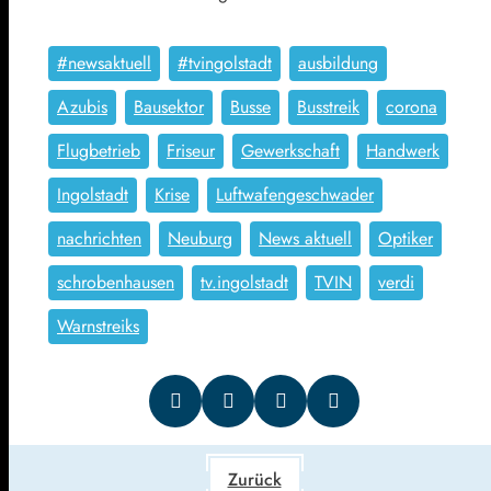
#newsaktuell
#tvingolstadt
ausbildung
Azubis
Bausektor
Busse
Busstreik
corona
Flugbetrieb
Friseur
Gewerkschaft
Handwerk
Ingolstadt
Krise
Luftwafengeschwader
nachrichten
Neuburg
News aktuell
Optiker
schrobenhausen
tv.ingolstadt
TVIN
verdi
Warnstreiks
Zurück