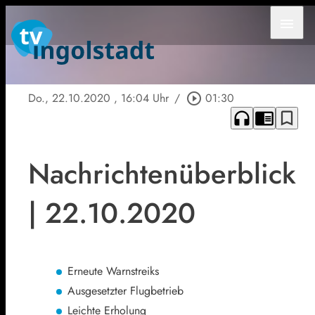
menu
Do., 22.10.2020
, 16:04 Uhr
/
play_circle_outline
01:30
headphones
chrome_reader_mode
bookmark_border
Nachrichtenüberblick
| 22.10.2020
Erneute Warnstreiks
Ausgesetzter Flugbetrieb
Leichte Erholung