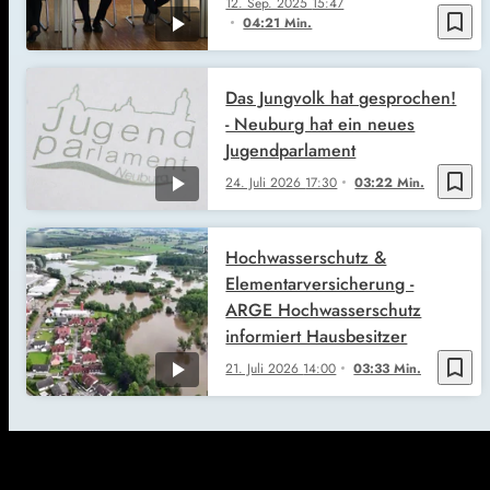
12. Sep. 2025
15:47
bookmark_border
04:21 Min.
Das Jungvolk hat gesprochen!
- Neuburg hat ein neues
Jugendparlament
bookmark_border
24. Juli 2026
17:30
03:22 Min.
Hochwasserschutz &
Elementarversicherung -
ARGE Hochwasserschutz
informiert Hausbesitzer
bookmark_border
21. Juli 2026
14:00
03:33 Min.