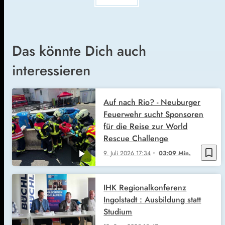
Das könnte Dich auch
interessieren
Auf nach Rio? - Neuburger
Feuerwehr sucht Sponsoren
für die Reise zur World
Rescue Challenge
bookmark_border
9. Juli 2026
17:34
03:09 Min.
IHK Regionalkonferenz
Ingolstadt : Ausbildung statt
Studium