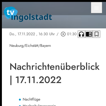
menu
headphones
chrome_reader_mode
bookmark_border
Do., 17.11.2022
, 16:30 Uhr
/
play_circle_outline
01:30
Neuburg/Eichstätt/Bayern
Nachrichtenüberblick
| 17.11.2022
Nachtflüge
Hochschulmanagerin