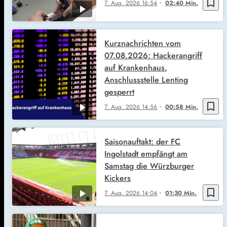
bookmark_border
7. Aug. 2026
16:54
02:40 Min.
Kurznachrichten vom
07.08.2026: Hackerangriff
auf Krankenhaus,
Anschlussstelle Lenting
gesperrt
bookmark_border
7. Aug. 2026
14:56
00:58 Min.
Saisonauftakt: der FC
Ingolstadt empfängt am
Samstag die Würzburger
Kickers
bookmark_border
7. Aug. 2026
14:04
01:30 Min.