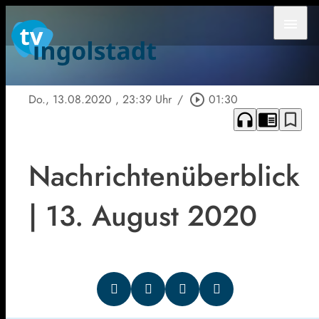
menu
Do., 13.08.2020
, 23:39 Uhr
/
play_circle_outline
01:30
headphones
chrome_reader_mode
bookmark_border
Nachrichtenüberblick
| 13. August 2020