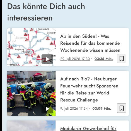
Das könnte Dich auch
interessieren
Ab in den Süden! - Was
Reisende für das kommende
Wochenende wissen müssen
bookmark_border
29. Juli 2026
17:30
03:35 Min.
Auf nach Rio? - Neuburger
Feuerwehr sucht Sponsoren
für die Reise zur World
Rescue Challenge
bookmark_border
9. Juli 2026
17:34
03:09 Min.
Modularer Gewerbehof für