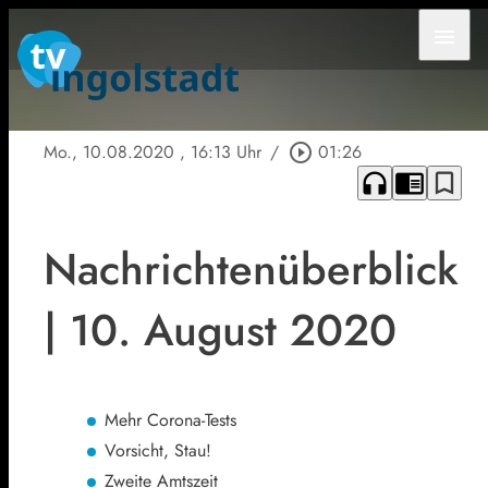
menu
Mo., 10.08.2020
, 16:13 Uhr
/
play_circle_outline
01:26
headphones
chrome_reader_mode
bookmark_border
Nachrichtenüberblick
| 10. August 2020
Mehr Corona-Tests
Vorsicht, Stau!
Zweite Amtszeit