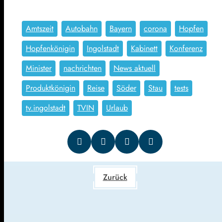
Amtszeit
Autobahn
Bayern
corona
Hopfen
Hopfenkönigin
Ingolstadt
Kabinett
Konferenz
Minister
nachrichten
News aktuell
Produktkönigin
Reise
Söder
Stau
tests
tv.ingolstadt
TVIN
Urlaub
Zurück