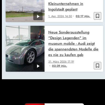
Kleinunternehmen in
Ingolstadt geplant
bookmark_border
1. Apr. 2026
14:50
02:17 Min.
Neue Sonderausstellung
"Design Legenden" im
museum mobile - Audi zeigt
die spannendsten Modelle die
es nie zu kaufen gab
31. März 2026
17:19
bookmark_border
02:39 Min.