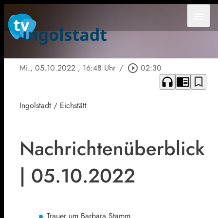
menu
Mi., 05.10.2022
, 16:48 Uhr
/
play_circle_outline
02:30
headphones
chrome_reader_mode
bookmark_border
Ingolstadt / Eichstätt
Nachrichtenüberblick
| 05.10.2022
Trauer um Barbara Stamm