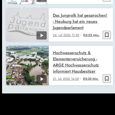
Das Jungvolk hat gesprochen!
- Neuburg hat ein neues
Jugendparlament
bookmark_border
24. Juli 2026
17:30
03:22 Min.
Hochwasserschutz &
Elementarversicherung -
ARGE Hochwasserschutz
informiert Hausbesitzer
bookmark_border
21. Juli 2026
14:00
03:33 Min.