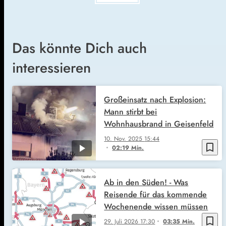
Das könnte Dich auch
interessieren
Großeinsatz nach Explosion:
Mann stirbt bei
Wohnhausbrand in Geisenfeld
10. Nov. 2025
15:44
bookmark_border
02:19 Min.
Ab in den Süden! - Was
Reisende für das kommende
Wochenende wissen müssen
bookmark_border
29. Juli 2026
17:30
03:35 Min.