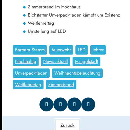
Zimmerbrand im Hochhaus
Eichstätter Unverpacktladen kämpft um Existenz
Weltlehrertag
Umstellung auf LED
Barbara Stamm
feuerwehr
LED
lehrer
Nachhaltig
News aktuell
tv.ingolstadt
Unverpacktladen
Weihnachtsbeleuchtung
Weltlehrertag
Zimmerbrand
Zurück