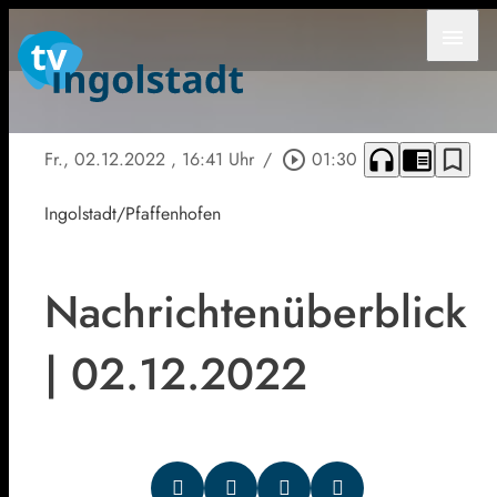
menu
headphones
chrome_reader_mode
bookmark_border
Fr., 02.12.2022
, 16:41 Uhr
/
play_circle_outline
01:30
Ingolstadt/Pfaffenhofen
Nachrichtenüberblick
| 02.12.2022