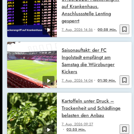
auf Krankenhaus,
Anschlussstelle Lenting
gesperrt
bookmark_border
7. Aug. 2026
14:56
00:58 Min.
Saisonauftakt: der FC
Ingolstadt empfängt am
Samstag die Würzburger
Kickers
bookmark_border
7. Aug. 2026
14:04
01:30 Min.
Kartoffeln unter Druck –
Trockenheit und Schädlinge
belasten den Anbau
7. Aug. 2026
09:27
bookmark_border
02:55 Min.