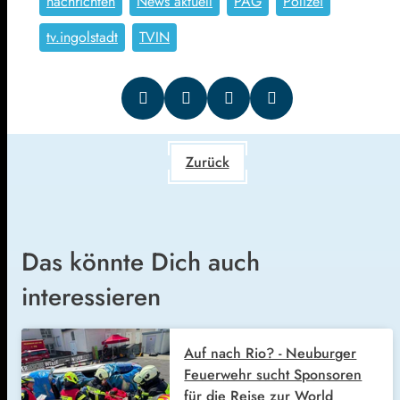
nachrichten
News aktuell
PAG
Polizei
tv.ingolstadt
TVIN
Zurück
Das könnte Dich auch
interessieren
Auf nach Rio? - Neuburger
Feuerwehr sucht Sponsoren
für die Reise zur World