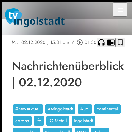
menu
headphones
chrome_reader_mode
bookmark_border
Mi., 02.12.2020
, 15:31 Uhr
/
play_circle_outline
01:30
Nachrichtenüberblick
| 02.12.2020
#newsaktuell
#tvingolstadt
Audi
continental
corona
ifo
IG Metall
Ingolstadt