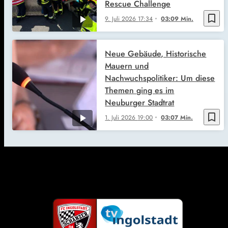
Rescue Challenge
bookmark_border
9. Juli 2026
17:34
03:09 Min.
Neue Gebäude, Historische
Mauern und
Nachwuchspolitiker: Um diese
Themen ging es im
Neuburger Stadtrat
bookmark_border
1. Juli 2026
19:00
03:07 Min.