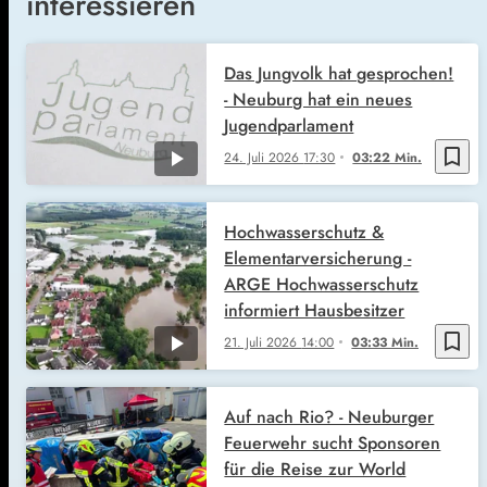
interessieren
Das Jungvolk hat gesprochen!
- Neuburg hat ein neues
Jugendparlament
bookmark_border
24. Juli 2026
17:30
03:22 Min.
Hochwasserschutz &
Elementarversicherung -
ARGE Hochwasserschutz
informiert Hausbesitzer
bookmark_border
21. Juli 2026
14:00
03:33 Min.
Auf nach Rio? - Neuburger
Feuerwehr sucht Sponsoren
für die Reise zur World