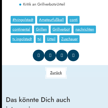
Kritik an Grillverbots-Urteil
#tvingolstadt
Amateurfußball
conti
continental
Grillen
Grillverbot
nachrichten
tv.ingolstadt
tvi
Urteil
Zuschauer
Zurück
Das könnte Dich auch