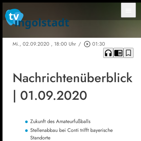
menu
Mi., 02.09.2020
, 18:00 Uhr
/
play_circle_outline
01:30
headphones
chrome_reader_mode
bookmark_border
Nachrichtenüberblick
| 01.09.2020
Zukunft des Amateurfußballs
Stellenabbau bei Conti trifft bayerische
Standorte