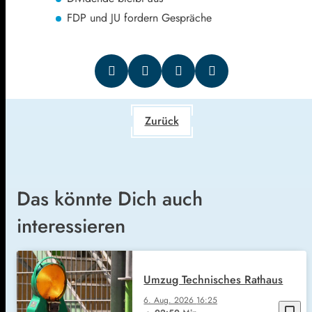
FDP und JU fordern Gespräche
Zurück
Das könnte Dich auch
interessieren
Umzug Technisches Rathaus
6. Aug. 2026
16:25
bookmark_border