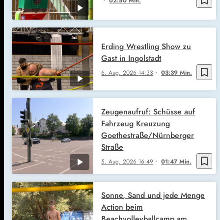
02:50 Min.
Erding Wrestling Show zu
Gast in Ingolstadt
bookmark_border
6. Aug. 2026
14:33
03:39 Min.
Zeugenaufruf: Schüsse auf
Fahrzeug Kreuzung
Goethestraße/Nürnberger
Straße
bookmark_border
5. Aug. 2026
16:49
01:47 Min.
Sonne, Sand und jede Menge
Action beim
Beachvolleyballcamp am