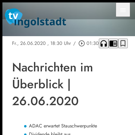
menu
headphones
chrome_reader_mode
bookmark_border
Fr., 26.06.2020
, 18:30 Uhr
/
play_circle_outline
01:30
Nachrichten im
Überblick |
26.06.2020
ADAC erwartet Stauschwerpunkte
Dividende bleibt aus