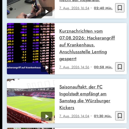
bookmark_border
7. Aug. 2026
16:54
02:40 Min.
Kurznachrichten vom
07.08.2026: Hackerangriff
auf Krankenhaus,
Anschlussstelle Lenting
gesperrt
bookmark_border
7. Aug. 2026
14:56
00:58 Min.
Saisonauftakt: der FC
Ingolstadt empfängt am
Samstag die Würzburger
Kickers
bookmark_border
7. Aug. 2026
14:04
01:30 Min.