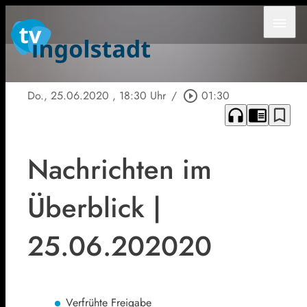
menu
Do., 25.06.2020
, 18:30 Uhr
/
play_circle_outline
01:30
headphones
chrome_reader_mode
bookmark_border
Nachrichten im
Überblick |
25.06.202020
Verfrühte Freigabe