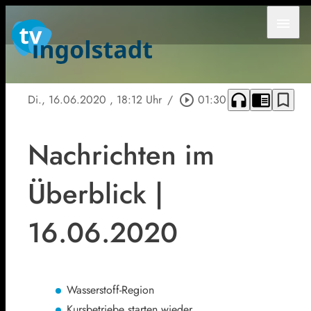
menu
headphones
chrome_reader_mode
bookmark_border
Di., 16.06.2020
, 18:12 Uhr
/
play_circle_outline
01:30
Nachrichten im
Überblick |
16.06.2020
Wasserstoff-Region
Kursbetriebe starten wieder