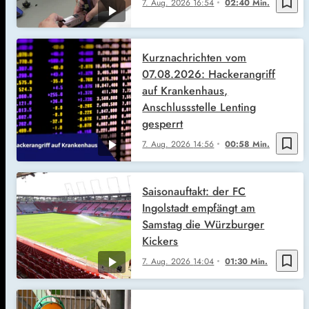
bookmark_border
7. Aug. 2026
16:54
02:40 Min.
Kurznachrichten vom
07.08.2026: Hackerangriff
auf Krankenhaus,
Anschlussstelle Lenting
gesperrt
bookmark_border
7. Aug. 2026
14:56
00:58 Min.
Saisonauftakt: der FC
Ingolstadt empfängt am
Samstag die Würzburger
Kickers
bookmark_border
7. Aug. 2026
14:04
01:30 Min.