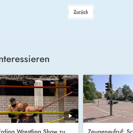
Zurück
nteressieren
Erding Wrestling Show zu
Zeugenaufruf: Sc